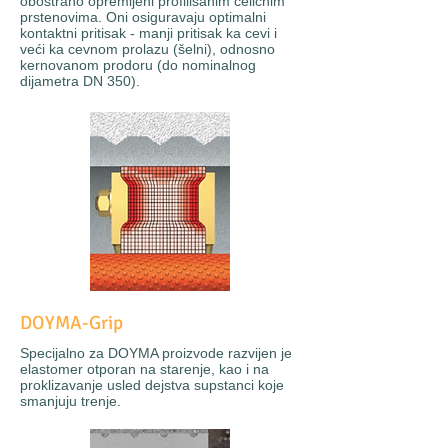
obostrano opremljeni profilisanim čeličnim
prstenovima. Oni osiguravaju optimalni
kontaktni pritisak - manji pritisak ka cevi i
veći ka cevnom prolazu (šelni), odnosno
kernovanom prodoru (do nominalnog
dijametra DN 350).
DOYMA-Grip
Specijalno za DOYMA proizvode razvijen je
elastomer otporan na starenje, kao i na
proklizavanje usled dejstva supstanci koje
smanjuju trenje.