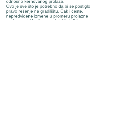
odnosno kernovanog prolaza.
Ovo je sve što je potrebno da bi se postiglo
pravo rešenje na gradilištu. Čak i česte,
nepredviđene izmene u promeru prolazne
cevi mogu biti rešene na lak i fleksibilan
način.
Materijali visokih performansi
Još jedno inovativno rešenje: okvir
zaptivnog prstena je izrađen od specijalne
plastike visokih performansi sa izvrsnom
hemijskom otpornošću.