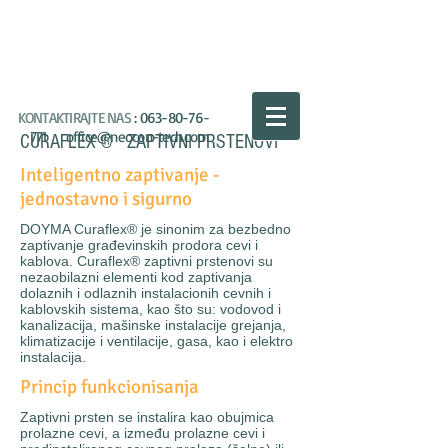
NEOCON
TECH
KONTAKTIRAJTE NAS
:
063-80-76-
771
office@neocon-tech.com
CURAFLEX
®
ZAPTIVNI PRSTENOVI
Inteligentno zaptivanje -
jednostavno i sigurno
DOYMA Curaflex® je sinonim za bezbedno
zaptivanje građevinskih prodora cevi i
kablova. Curaflex® zaptivni prstenovi su
nezaobilazni elementi kod zaptivanja
dolaznih i odlaznih instalacionih cevnih i
kablovskih sistema, kao što su: vodovod i
kanalizacija, mašinske instalacije grejanja,
klimatizacije i ventilacije, gasa, kao i elektro
instalacija.
Princip funkcionisanja
Zaptivni prsten se instalira kao obujmica
prolazne cevi, a između prolazne cevi i