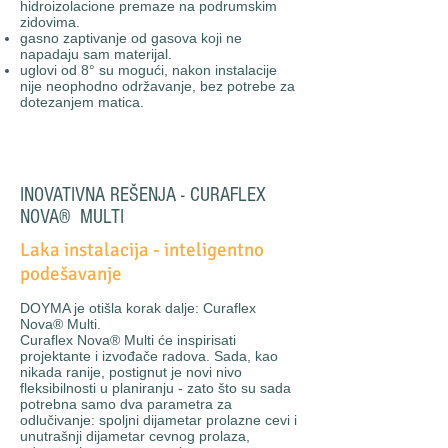
hidroizolacione premaze na podrumskim
zidovima.
gasno zaptivanje od gasova koji ne
napadaju sam materijal.
uglovi od 8° su mogući, nakon instalacije
nije neophodno održavanje, bez potrebe za
dotezanjem matica.
INOVATIVNA REŠENJA - CURAFLEX
NOVA
®
MULTI
Laka instalacija - inteligentno
podešavanje
DOYMA je otišla korak dalje: Curaflex
Nova® Multi.
Curaflex Nova® Multi će inspirisati
projektante i izvođače radova. Sada, kao
nikada ranije, postignut je novi nivo
fleksibilnosti u planiranju - zato što su sada
potrebna samo dva parametra za
odlučivanje: spoljni dijametar prolazne cevi i
unutrašnji dijametar cevnog prolaza,