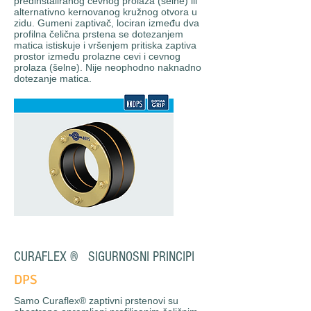
predinstaliranog cevnog prolaza (šelne) ili
alternativno kernovanog kružnog otvora u
zidu. Gumeni zaptivač, lociran između dva
profilna čelična prstena se dotezanjem
matica istiskuje i vršenjem pritiska zaptiva
prostor između prolazne cevi i cevnog
prolaza (šelne). Nije neophodno naknadno
dotezanje matica.
CURAFLEX
®
SIGURNOSNI PRINCIPI
DPS
Samo Curaflex® zaptivni prstenovi su