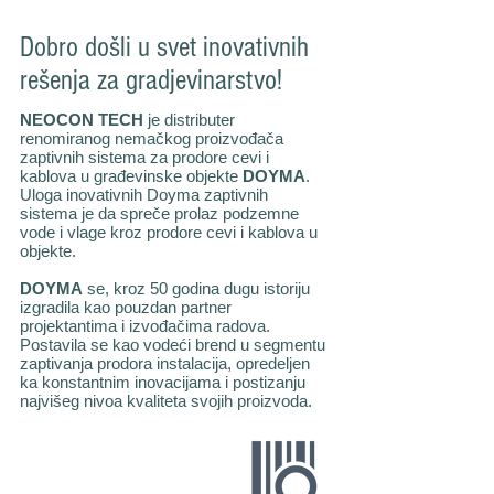
Dobro došli u svet inovativnih
rešenja za gradjevinarstvo!
NEOCON TECH
je distributer
renomiranog nemačkog proizvođača
zaptivnih sistema za prodore cevi i
kablova u građevinske objekte
DOYMA
.
Uloga inovativnih Doyma zaptivnih
sistema je da spreče prolaz podzemne
vode i vlage kroz prodore cevi i kablova u
objekte.
DOYMA
se, kroz 50 godina dugu istoriju
izgradila kao pouzdan partner
projektantima i izvođačima radova.
Postavila se kao vodeći brend u segmentu
zaptivanja prodora instalacija, opredeljen
ka konstantnim inovacijama i postizanju
najvišeg nivoa kvaliteta svojih proizvoda.