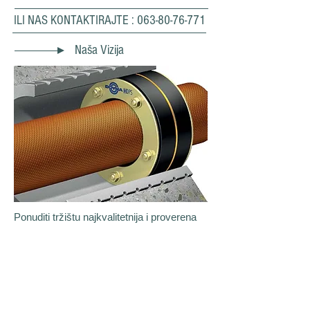
ILI NAS KONTAKTIRAJTE :
063-80-76-771
Naša Vizija
Ponuditi tržištu najkvalitetnija i proverena
rešenja za efikasno i trajno rešavanje
problema prodora podzemne vlage i vode
na pozicijama ulaska različitih instalacija u
podrumske prostorije.
Inovativne Tehnologije